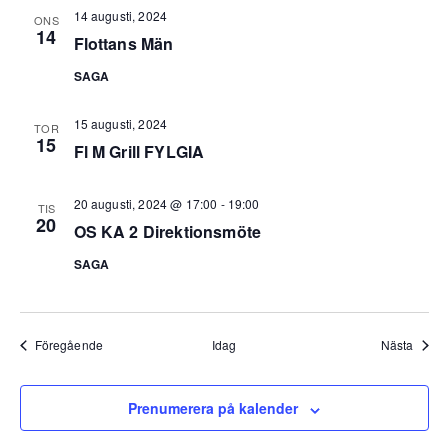
14 augusti, 2024
ONS
14
Flottans Män
SAGA
15 augusti, 2024
TOR
15
Fl M Grill FYLGIA
20 augusti, 2024 @ 17:00
-
19:00
TIS
20
OS KA 2 Direktionsmöte
SAGA
Evenemang
Even
Föregående
Idag
Nästa
Prenumerera på kalender