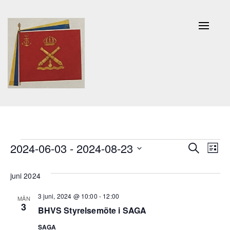
Naviga
av/på
Evenemang
Evenem
Ev
2024-06-03
 - 
2024-08-23
Sök
Lista
Search
vy
Välj
and
juni 2024
datum.
Views
3 juni, 2024 @ 10:00
-
12:00
MÅN
3
Navigat
BHVS Styrelsemöte i SAGA
SAGA