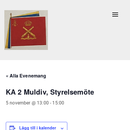
Naviga
av/på
« Alla Evenemang
KA 2 Muldiv, Styrelsemöte
5 november @ 13:00
-
15:00
Lägg till i kalender