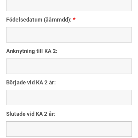
Födelsedatum (ååmmdd):
*
Anknytning till KA 2:
Började vid KA 2 år:
Slutade vid KA 2 år: