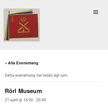
Naviga
av/på
« Alla Evenemang
Detta evenemang har redan ägt rum.
Rörl Museum
21 april @ 16:00
-
20:00