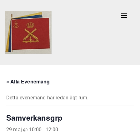
Naviga
av/på
« Alla Evenemang
Detta evenemang har redan ägt rum.
Samverkansgrp
29 maj @ 10:00
-
12:00