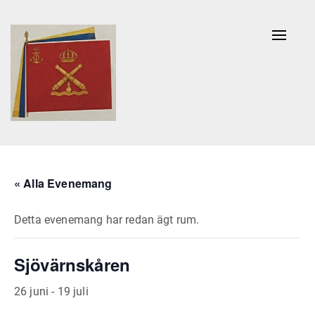
Naviga
av/på
« Alla Evenemang
Detta evenemang har redan ägt rum.
Sjövärnskåren
26 juni
-
19 juli