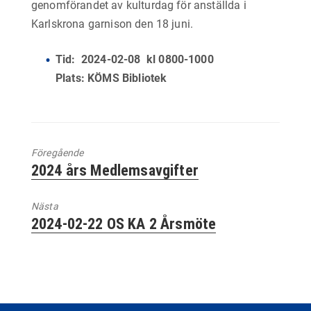
genomförandet av kulturdag för anställda i
Karlskrona garnison den 18 juni.
Tid: 2024-02-08 kl 0800-1000
Plats: KÖMS Bibliotek
Föregående
Föregående
2024 års Medlemsavgifter
inlägg:
Nästa
Nästa
2024-02-22 OS KA 2 Årsmöte
inlägg: