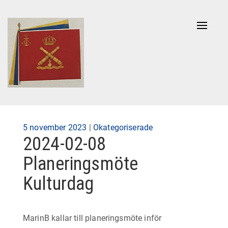
Naviga
av/på
Publicerad
5 november 2023
|
Okategoriserade
2024-02-08
på
Planeringsmöte
Kulturdag
MarinB kallar till planeringsmöte inför