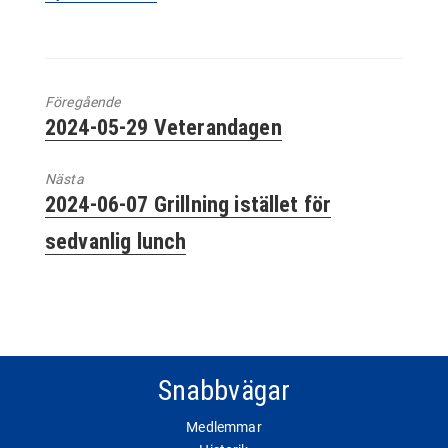
Föregående
Föregående
2024-05-29 Veterandagen
inlägg:
Nästa
Nästa
2024-06-07 Grillning istället för
inlägg:
sedvanlig lunch
Snabbvägar
Medlemmar