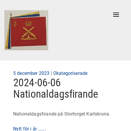
Naviga
av/på
Publicerad
5 december 2023
|
Okategoriserade
2024-06-06
på
Nationaldagsfirande
Nationaldagsfirande på Stortorget Karlskrona.
Nytt för i år …….