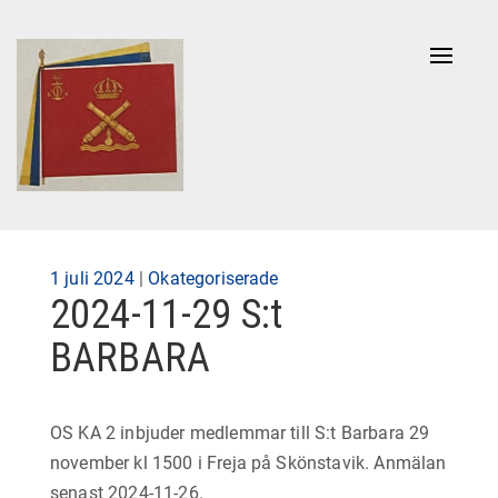
Naviga
av/på
Publicerad
1 juli 2024
|
Okategoriserade
2024-11-29 S:t
på
BARBARA
OS KA 2 inbjuder medlemmar till S:t Barbara 29
november kl 1500 i Freja på Skönstavik. Anmälan
senast 2024-11-26.