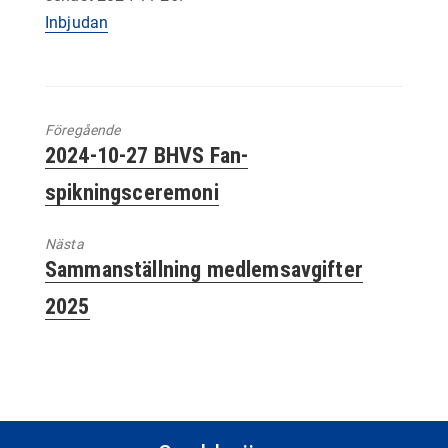
Inbjudan
Föregående
Föregående
2024-10-27 BHVS Fan-
inlägg:
spikningsceremoni
Nästa
Nästa
Sammanställning medlemsavgifter
inlägg:
2025