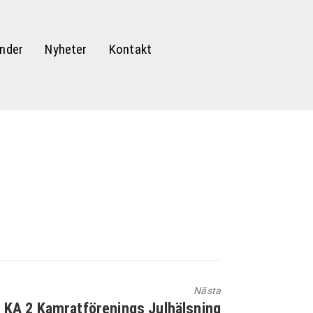
nder
Nyheter
Kontakt
Nästa
Nästa
KA 2 Kamratförenings Julhälsning