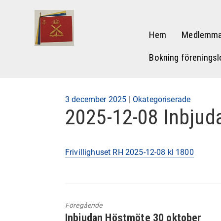
Hem
Medlemma
Bokning föreningsl
Publicerad
3 december 2025
|
Okategoriserade
2025-12-08 Inbjud
på
Frivillighuset RH 2025-12-08 kl 1800
Föregående
Föregående
Inbjudan Höstmöte 30 oktober