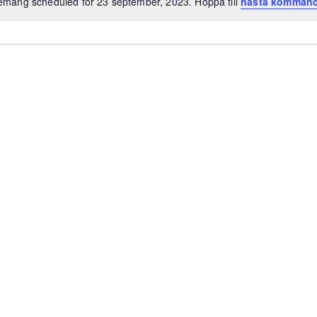
mang scheduled for 23 september, 2023. Hoppa till
nästa komman
Notis