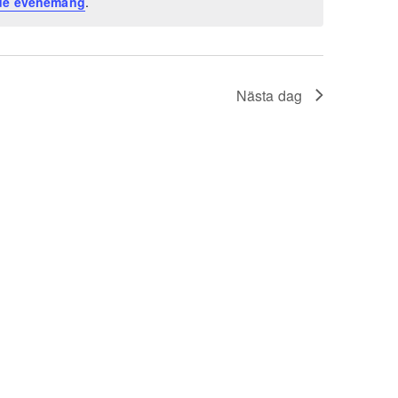
de evenemang
.
Nästa dag