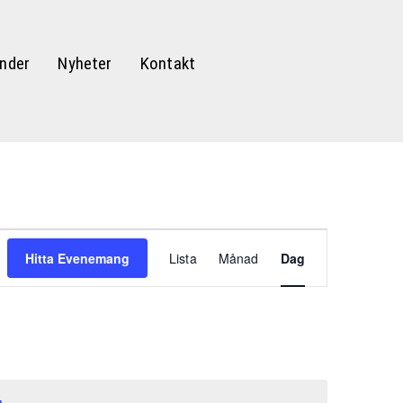
nder
Nyheter
Kontakt
Evenemang
Hitta Evenemang
Lista
Månad
Dag
vynavigering