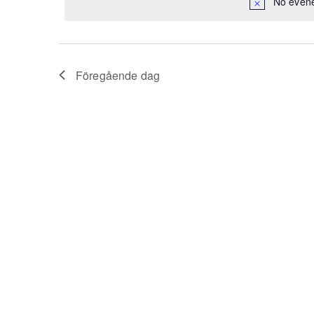
2023
No evene
Föregående dag