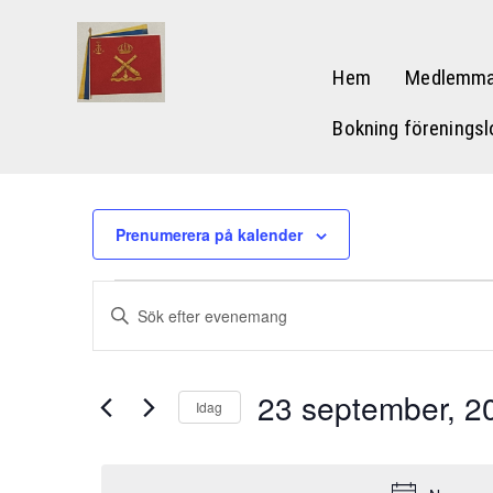
Hem
Medlemma
Bokning föreningsl
Prenumerera på kalender
Evenemang
Evenemang
Ange
Search
för
nyckelord.
Sök
and
23
23 september, 2
efter
Idag
Views
Evenemang
september,
Välj
efter
Navigation
datum.
nyckelord.