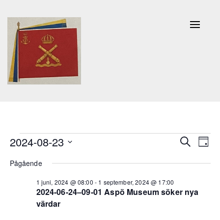
Naviga
av/på
Evenemang
Evenem
Ev
2024-08-23
Sök
Dag
Search
vy
Välj
för
Pågående
and
datum.
23
Views
1 juni, 2024 @ 08:00
-
1 september, 2024 @ 17:00
2024-06-24–09-01 Aspö Museum söker nya
augusti,
Navigat
värdar
2024