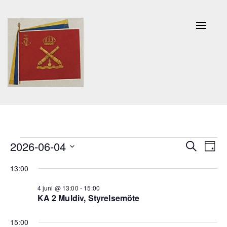
Naviga
av/på
Evenemang
Evenem
Ev
2026-06-04
Sök
Dag
Search
vy
Välj
för
13:00
and
datum.
4
Views
4 juni @ 13:00
-
15:00
KA 2 Muldiv, Styrelsemöte
juni,
Navigat
2026
15:00