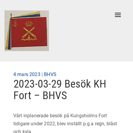
Naviga
av/på
Publicerad
4 mars 2023
|
BHVS
2023-03-29 Besök KH
på
Fort – BHVS
Vårt inplanerade besök på Kungsholms Fort
tidigare under 2022, blev inställt p.g.a regn, blåst
och kyla.