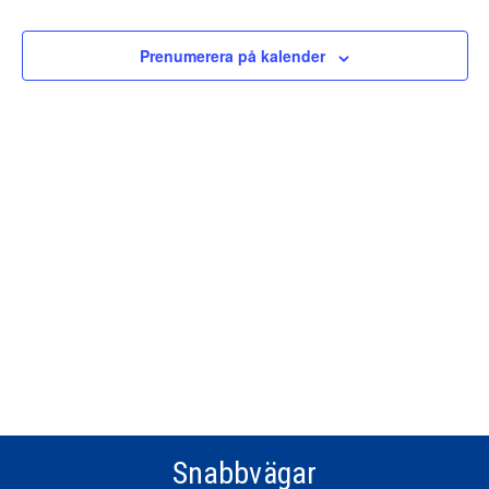
Views
Navigat
Prenumerera på kalender
Snabbvägar