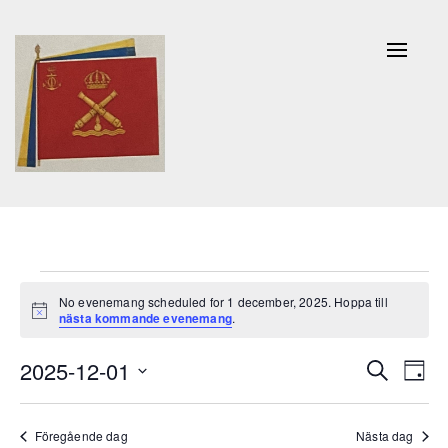
Naviga
av/på
Evenemang
No evenemang scheduled for 1 december, 2025. Hoppa till
Notis
för
nästa kommande evenemang
.
1
Evenem
Ev
2025-12-01
Sök
Dag
Search
december,
vy
Välj
and
datum.
2025
Föregående dag
Nästa dag