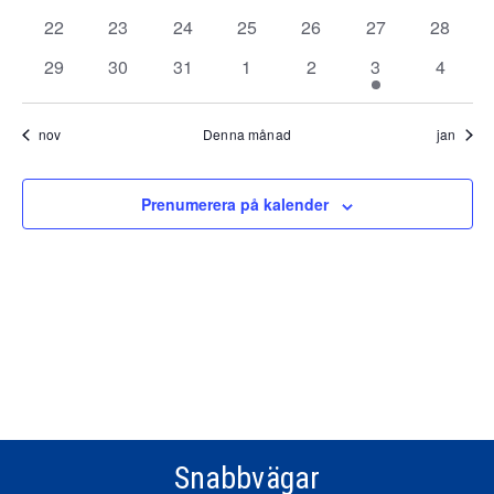
evenemang
evenemang
evenemang
evenemang
evenemang
evenemang
evenem
0
0
0
0
0
0
0
22
23
24
25
26
27
28
evenemang
evenemang
evenemang
evenemang
evenemang
evenemang
evenem
0
0
0
0
0
1
0
29
30
31
1
2
3
4
evenemang
evenemang
evenemang
evenemang
evenemang
evenemang
evene
nov
Denna månad
jan
Prenumerera på kalender
Snabbvägar