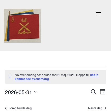
Naviga
av/på
Evenemang
No evenemang scheduled for 31 maj, 2026. Hoppa till
nästa
Notis
för
kommande evenemang
.
31
Evenem
Ev
2026-05-31
Sök
Dag
Search
maj,
vy
Välj
and
datum.
2026
Föregående dag
Nästa dag