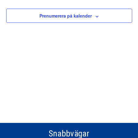
Views
Navigat
Prenumerera på kalender
Snabbvägar